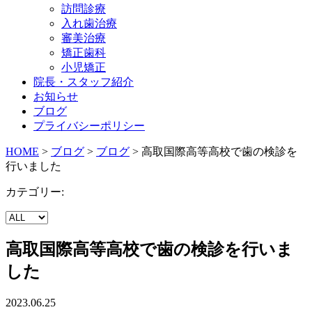
訪問診療
入れ歯治療
審美治療
矯正歯科
小児矯正
院長・スタッフ紹介
お知らせ
ブログ
プライバシーポリシー
HOME
>
ブログ
>
ブログ
>
高取国際高等高校で歯の検診を
行いました
カテゴリー:
高取国際高等高校で歯の検診を行いま
した
2023.06.25