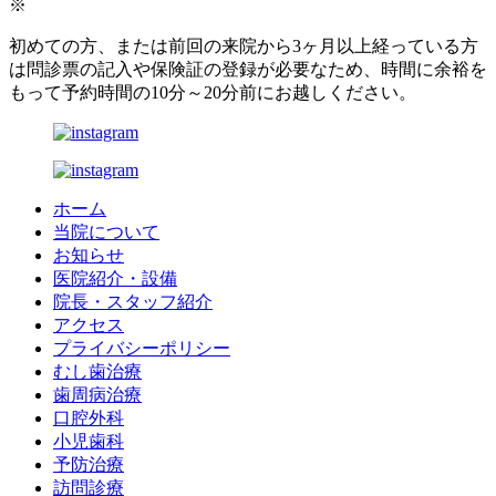
※
初めての方、または前回の来院から3ヶ月以上経っている方
は問診票の記入や保険証の登録が必要なため、時間に余裕を
もって予約時間の10分～20分前にお越しください。
ホーム
当院について
お知らせ
医院紹介・設備
院長・スタッフ紹介
アクセス
プライバシーポリシー
むし歯治療
歯周病治療
口腔外科
小児歯科
予防治療
訪問診療