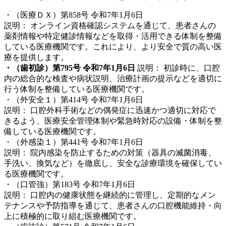
・（医療ＤＸ）第858号 令和7年1月6日
説明： オンライン資格確認システムを通じて、患者さんの
薬剤情報や特定健診情報などを取得・活用できる体制を整備
している医療機関です。これにより、より安全で質の高い医
療を提供します。
・（歯初診）第795号 令和7年1月6日
説明： 初診時に、口腔
内の総合的な検査や病状説明、治療計画の提示などを適切に
行う体制を整備している医療機関です。
・（外安全１）第414号 令和7年1月6日
説明： 口腔外科手術などの偶発症に迅速かつ適切に対応で
きるよう、医療安全管理体制や緊急時対応の設備・体制を整
備している医療機関です。
・（外感染１）第441号 令和7年1月6日
説明： 院内感染を防止するための対策（器具の滅菌消毒、
手洗い、換気など）を徹底し、安全な診療環境を確保してい
る医療機関です。
・（口管強）第183号 令和7年1月6日
説明： 口腔内の健康状態を継続的に管理し、定期的なメン
テナンスや予防指導を通じて、患者さんの口腔機能維持・向
上に積極的に取り組む医療機関です。