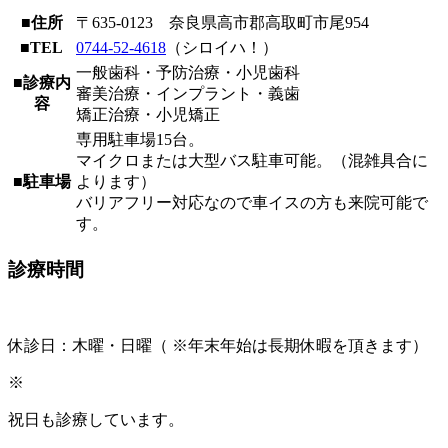
■
住所
〒635-0123 奈良県高市郡高取町市尾954
■
TEL
0744-52-4618
（シロイハ！）
一般歯科・予防治療・小児歯科
■
診療内
審美治療・インプラント・義歯
容
矯正治療・小児矯正
専用駐車場15台。
マイクロまたは大型バス駐車可能。（混雑具合に
■
駐車場
よります）
バリアフリー対応なので車イスの方も来院可能で
す。
診療時間
休診日：木曜・日曜（ ※年末年始は長期休暇を頂きます）
※
祝日も診療しています。