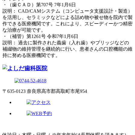
・（歯ＣＡＤ）第707号 7年1月6日
説明： CAD/CAMシステム（コンピュータ支援設計・製造）
を活用し、セラミックなどによる詰め物や被せ物を院内で製
作できる医療機関です。これにより、スピーディーかつ精密
な治療が可能です。
・（補管）第1261号 令和7年1月6日
説明： 過去に製作された義歯（入れ歯）やブリッジなどの
補綴物の維持管理を継続的に行い、患者さんの口腔機能の維
持に努める医療機関です。
〒635-0123 奈良県高市郡高取町市尾954
休診日：木曜・日曜（ ※年末年始は長期休暇を頂きます）