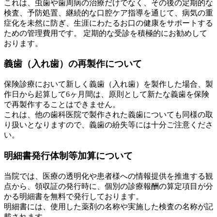
これは、虫歯や歯周病の治療だけでなく、その後の定期的な
検査、予防処置、継続的な口腔ケア指導を通じて、病気の重
症化を未然に防ぎ、生涯にわたるお口の健康をサポートする
ための管理費用です。 定期的な受診を積極的にお勧めして
おります。
義歯（入れ歯）の再製作について
保険診療において新しく義歯（入れ歯）を製作した場合、製
作日から起算して6ヶ月間は、原則として新たな義歯を保険
で再製作することはできません。
これは、他の歯科医院で製作された義歯についても同様の取
り扱いとなりますので、義歯の紛失等には十分ご注意くださ
い。
明細書発行体制等加算について
当院では、医療の透明化や患者様への情報提供を推進する観
点から、領収証の発行時に、個別の診療報酬の算定項目が分
かる明細書を無料で発行しております。
明細書には、使用した薬剤の名称や実施した検査の名称が記
載されます。