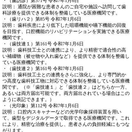
・（歯訪診）第571号 令和7年1月6日
説明： 通院が困難な患者さんのご自宅や施設へ訪問して歯
科診療を提供できる体制を整備している医療機関です。
・（歯リハ２）第85号 令和7年1月6日
説明： 歯科疾患により低下した咀嚼機能や嚥下機能の回復
を目指す、口腔機能のリハビリテーションを実施できる医療
機関です。
・（歯技連１）第161号 令和7年1月6日
説明： 歯科技工士との連携により、より精密で適合性の高
い補綴物（被せ物や入れ歯など）を提供できる体制を整備し
ている医療機関です。
・（歯技連２）第161号 令和7年1月6日
説明： 歯科技工士との連携をさらに強化し、より専門的か
つ高度な歯科技工物に対応できる体制を整備している医療機
関です。（※「歯技連１」と「歯技連２」はどちらか一方、
あるいは両方届出可能です。両方届出されている場合はこの
ように表記できます。）
・（光印象）第112号 令和7年1月6日
説明： 口腔内スキャナーなどの光学印象採得装置を用い
て、歯型をデジタルデータで取得できる医療機関です。これ
により、精密な治療を提供し、患者さんの負担軽減にもつな
がります。